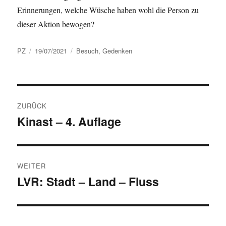
Erinnerungen, welche Wüsche haben wohl die Person zu
dieser Aktion bewogen?
Autor
Veröffentlicht
Schlagwörter
PZ
19/07/2021
Besuch
,
Gedenken
am
Beitragsnavigation
ZURÜCK
Kinast – 4. Auflage
Vorheriger
Beitrag:
WEITER
LVR: Stadt – Land – Fluss
Nächster
Beitrag: